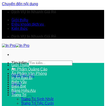
Chuyển đến nội dung
Dịch VỤ In Nhanh Giá Rẻ
Giới thiệu
Điều khoản dịch vụ
Kiến thức
Dịch VỤ In Nhanh Giá Rẻ
Tìm kiếm:
Giới Thiệu
Ấn Phẩm Quảng Cáo
Ấn Phẩm Văn Phòng
0903.787.767
In Ấn Bao Bì
Biển Vẫy
ZALO
Biển Bạt
Bảng Hiệu Alu
0
₫
Trang Trí
Trang Trí Sinh Nhật
Trang Trí Tiệc Cưới