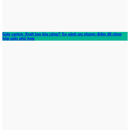
Giấy carton, Kraft hay bìa cứng? So sánh ưu nhược điểm để chọn
hộp giấy phù hợp