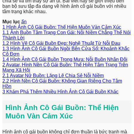
chia sẻ và tìm thấy sự an ủi. Bài viết này sẽ giới thiệu đến
bạn bộ sưu tập đa dạng về hình ảnh cô gái buồn với nhiều
tâm trạng khác nhau.
Mục lục
ẩn
1
Hình Ảnh Cô Gái Buồn: Thể Hiện Muôn Vàn Cảm Xúc
1.1
Ảnh Buồn Tâm Trạng Con Gái: Nỗi Niềm Chẳng Thể Nói
Thành Lời
1.2
Hình Vẽ Cô Gái Buồn Đẹp: Nghệ Thuật Từ Nỗi Đau
1.3
Hình Ảnh Cô Gái Buồn Ngồi Bên Cửa Sổ: Khoảnh Khắc
Cô Đơn
1.4
Hình Ảnh Cô Gái Buồn Trong Mưa: Nỗi Buồn Nhân Đôi
2
Avatar, Hình Nền Cô Gái Buồn: Thể Hiện Tâm Trạng Trên
Mạng Xã Hội
2.1
Avatar Nữ Buồn: Lặng Lẽ Chia Sẻ Nỗi Niềm
2.2
Hình Nền Cô Gái Buồn: Không Gian Riêng Cho Tâm
Hồn
3
Khám Phá Thêm Nhiều Hình Ảnh Cô Gái Buồn Khác
Hình Ảnh Cô Gái Buồn: Thể Hiện
Muôn Vàn Cảm Xúc
Hình ảnh cô gái buồn không chỉ đơn thuần là bức tranh mà