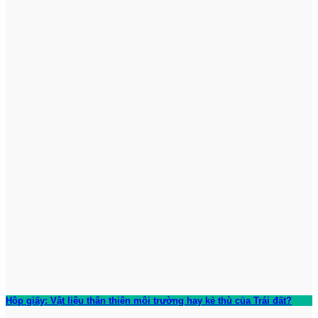
Hộp giấy: Vật liệu thân thiện môi trường hay kẻ thù của Trái đất?