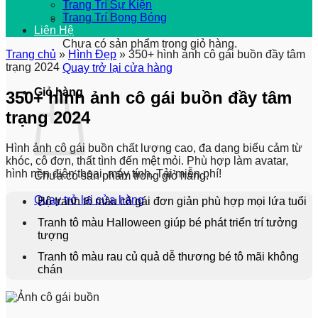
Trang Trí Sự Kiện
Trang Trí Bong Bóng
Liên Hệ
Chưa có sản phẩm trong giỏ hàng.
Trang chủ
»
Hình Đẹp
»
350+ hình ảnh cô gái buồn đầy tâm
trạng 2024
Quay trở lại cửa hàng
Giỏ hàng
350+ hình ảnh cô gái buồn đầy tâm
trạng 2024
Hình ảnh cô gái buồn chất lượng cao, đa dạng biểu cảm từ
khóc, cô đơn, thất tình đến mệt mỏi. Phù hợp làm avatar,
hình nền điện thoại, máy tính. Tải miễn phí!
Chưa có sản phẩm trong giỏ hàng.
Quay trở lại cửa hàng
Bộ tranh tô màu cô gái đơn giản phù hợp mọi lứa tuổi
Tranh tô màu Halloween giúp bé phát triển trí tưởng
tượng
Tranh tô màu rau củ quả dễ thương bé tô mãi không
chán