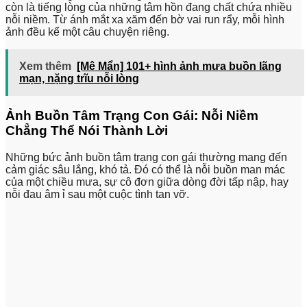
còn là tiếng lòng của những tâm hồn đang chất chứa nhiều
nỗi niềm. Từ ánh mắt xa xăm đến bờ vai run rẩy, mỗi hình
ảnh đều kể một câu chuyện riêng.
Xem thêm
[Mê Mẩn] 101+ hình ảnh mưa buồn lãng
mạn, nặng trĩu nỗi lòng
Ảnh Buồn Tâm Trạng Con Gái: Nỗi Niềm
Chẳng Thể Nói Thành Lời
Những bức ảnh buồn tâm trạng con gái thường mang đến
cảm giác sâu lắng, khó tả. Đó có thể là nỗi buồn man mác
của một chiều mưa, sự cô đơn giữa dòng đời tấp nập, hay
nỗi đau âm ỉ sau một cuộc tình tan vỡ.