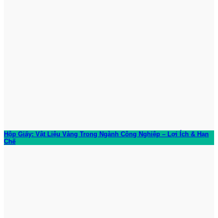
Hộp Giấy: Vật Liệu Vàng Trong Ngành Công Nghiệp – Lợi Ích & Hạn
Chế