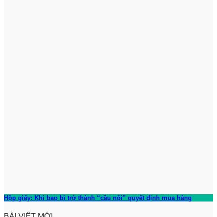
Hộp giấy: Khi bao bì trở thành “cầu nối” quyết định mua hàng
BÀI VIẾT MỚI