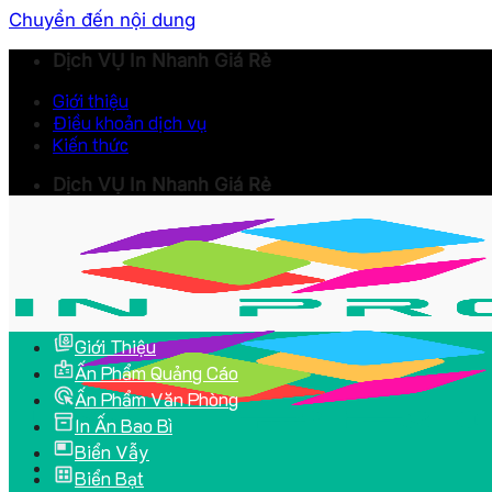
Chuyển đến nội dung
Dịch VỤ In Nhanh Giá Rẻ
Giới thiệu
Điều khoản dịch vụ
Kiến thức
Dịch VỤ In Nhanh Giá Rẻ
Giới Thiệu
Ấn Phẩm Quảng Cáo
Ấn Phẩm Văn Phòng
In Ấn Bao Bì
Biển Vẫy
Biển Bạt