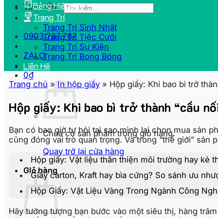
Bảng Hiệu Alu
Tìm kiếm:
Trang Trí
Trang Trí Sinh Nhật
0903.787.767
Trang Trí Tiệc Cưới
Trang Trí Sự Kiện
ZALO
Trang Trí Bong Bóng
Liên Hệ
0
₫
Trang chủ
»
In hộp giấy
»
Hộp giấy: Khi bao bì trở th
Hộp giấy: Khi bao bì trở thành “cầu n
Bạn có bao giờ tự hỏi tại sao mình lại chọn mua sản p
Chưa có sản phẩm trong giỏ hàng.
cũng đóng vai trò quan trọng. Và trong “thế giới” sản
Quay trở lại cửa hàng
Hộp giấy: Vật liệu thân thiện môi trường hay kẻ t
Giỏ hàng
Giấy carton, Kraft hay bìa cứng? So sánh ưu nh
Hộp Giấy: Vật Liệu Vàng Trong Ngành Công Nghi
Hãy tưởng tượng bạn bước vào một siêu thị, hàng tră