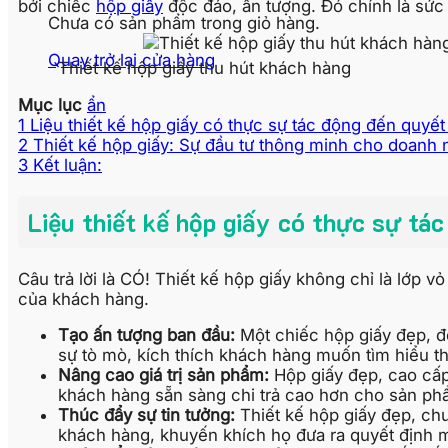
bởi chiếc
hộp giấy
độc đáo, ấn tượng. Đó chính là sức 
Chưa có sản phẩm trong giỏ hàng.
Quay trở lại cửa hàng
Thiết kế hộp giấy thu hút khách hàng
Mục lục
ẩn
1
Liệu thiết kế hộp giấy có thực sự tác động đến quyế
2
Thiết kế hộp giấy: Sự đầu tư thông minh cho doanh 
3
Kết luận:
Liệu thiết kế hộp giấy có thực sự tá
Câu trả lời là CÓ! Thiết kế hộp giấy không chỉ là lớp 
của khách hàng.
Tạo ấn tượng ban đầu:
Một chiếc hộp giấy đẹp, độ
sự tò mò, kích thích khách hàng muốn tìm hiểu 
Nâng cao giá trị sản phẩm:
Hộp giấy đẹp, cao cấp,
khách hàng sẵn sàng chi trả cao hơn cho sản ph
Thúc đẩy sự tin tưởng:
Thiết kế hộp giấy đẹp, chu
khách hàng, khuyến khích họ đưa ra quyết định 