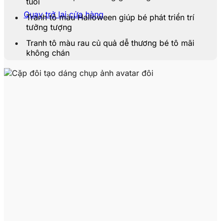
tuổi
Quay trở lại cửa hàng
Tranh tô màu Halloween giúp bé phát triển trí
tưởng tượng
Tranh tô màu rau củ quả dễ thương bé tô mãi
không chán