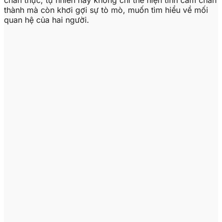
chân thực, tự nhiên này không chỉ thể hiện tình cảm chân
thành mà còn khơi gợi sự tò mò, muốn tìm hiểu về mối
quan hệ của hai người.