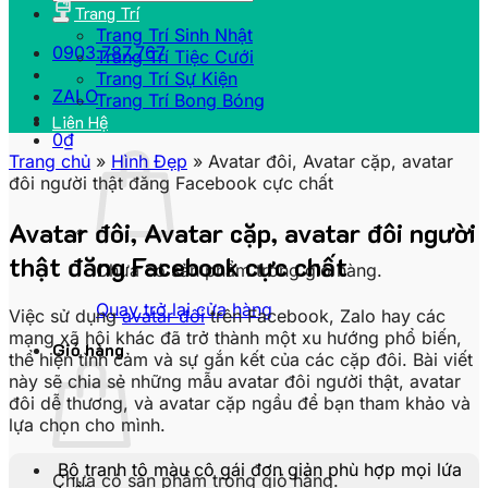
Trang Trí
Trang Trí Sinh Nhật
0903.787.767
Trang Trí Tiệc Cưới
Trang Trí Sự Kiện
ZALO
Trang Trí Bong Bóng
Liên Hệ
0
₫
Trang chủ
»
Hình Đẹp
»
Avatar đôi, Avatar cặp, avatar
đôi người thật đăng Facebook cực chất
Avatar đôi, Avatar cặp, avatar đôi người
thật đăng Facebook cực chất
Chưa có sản phẩm trong giỏ hàng.
Quay trở lại cửa hàng
Việc sử dụng
avatar đôi
trên Facebook, Zalo hay các
mạng xã hội khác đã trở thành một xu hướng phổ biến,
Giỏ hàng
thể hiện tình cảm và sự gắn kết của các cặp đôi. Bài viết
này sẽ chia sẻ những mẫu avatar đôi người thật, avatar
đôi dễ thương, và avatar cặp ngầu để bạn tham khảo và
lựa chọn cho mình.
Bộ tranh tô màu cô gái đơn giản phù hợp mọi lứa
Chưa có sản phẩm trong giỏ hàng.