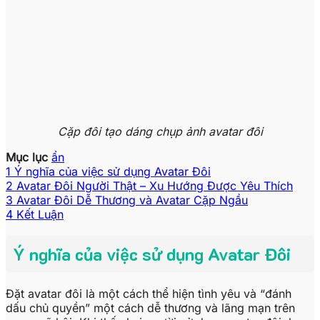
Cặp đôi tạo dáng chụp ảnh avatar đôi
Mục lục
ẩn
1
Ý nghĩa của việc sử dụng Avatar Đôi
2
Avatar Đôi Người Thật – Xu Hướng Được Yêu Thích
3
Avatar Đôi Dễ Thương và Avatar Cặp Ngầu
4
Kết Luận
Ý nghĩa của việc sử dụng Avatar Đôi
Đặt avatar đôi là một cách thể hiện tình yêu và “đánh
dấu chủ quyền” một cách dễ thương và lãng mạn trên