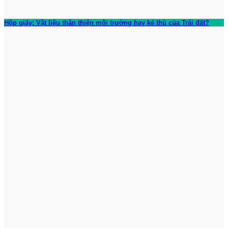
Hộp giấy: Vật liệu thân thiện môi trường hay kẻ thù của Trái đất?