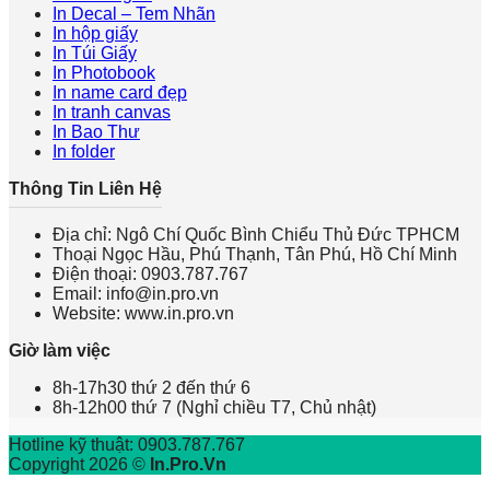
In Decal – Tem Nhãn
In hộp giấy
In Túi Giấy
In Photobook
In name card đẹp
In tranh canvas
In Bao Thư
In folder
Thông Tin Liên Hệ
Địa chỉ: Ngô Chí Quốc Bình Chiểu Thủ Đức TPHCM
Thoại Ngọc Hầu, Phú Thạnh, Tân Phú, Hồ Chí Minh
Điện thoại: 0903.787.767
Email: info@in.pro.vn
Website: www.in.pro.vn
Giờ làm việc
8h-17h30 thứ 2 đến thứ 6
8h-12h00 thứ 7 (Nghỉ chiều T7, Chủ nhật)
Hotline kỹ thuật: 0903.787.767
Copyright 2026 ©
In.Pro.Vn