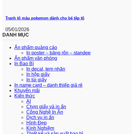
Tranh tô màu pokemon dành cho bé tập tô
05/01/2026
DANH MỤC
Ấn phẩm quảng cáo
In poster – băng rôn – standee
Ấn phẩm văn phòng
In Bao Bì
In decal, tem nhãn
In hộp giấy
In túi giấy
In name card – danh thiếp giá rẻ
Khuyến mãi
Kiến thức
AI
Chọn giấy và in ấn
Công Nghệ In Ấn
Dịch vụ in ấn
Hình Đẹp
Kinh Nghiệm
Thiết kế và sản xuất bao bì