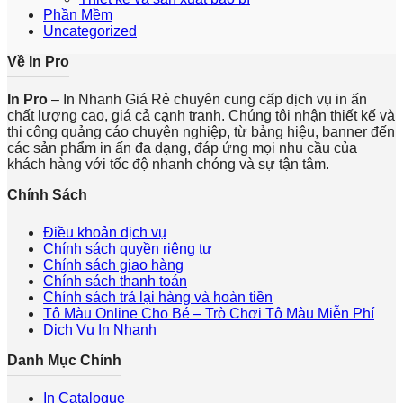
Phần Mềm
Uncategorized
Về In Pro
In Pro
– In Nhanh Giá Rẻ chuyên cung cấp dịch vụ in ấn
chất lượng cao, giá cả cạnh tranh. Chúng tôi nhận thiết kế và
thi công quảng cáo chuyên nghiệp, từ bảng hiệu, banner đến
các sản phẩm in ấn đa dạng, đáp ứng mọi nhu cầu của
khách hàng với tốc độ nhanh chóng và sự tận tâm.
Chính Sách
Điều khoản dịch vụ
Chính sách quyền riêng tư
Chính sách giao hàng
Chính sách thanh toán
Chính sách trả lại hàng và hoàn tiền
Tô Màu Online Cho Bé – Trò Chơi Tô Màu Miễn Phí
Dịch Vụ In Nhanh
Danh Mục Chính
In Catalogue