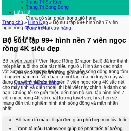
Trang Trí Sự Kiện
Trang Trí Bong Bóng
Liên Hệ
Chưa có sản phẩm trong giỏ hàng.
Trang chủ
»
Hình Đẹp
»
Bộ sưu tập 99+ hình nền 7 viên
ngọc rồng 4K siêu đẹp
Quay trở lại cửa hàng
Giỏ hàng
Bộ sưu tập 99+ hình nền 7 viên ngọc
rồng 4K siêu đẹp
Bộ truyện tranh 7 Viên Ngọc Rồng (Dragon Ball) đã trở thành
một phần tuổi thơ của rất nhiều người. Hình ảnh các nhân
vật Songoku, Vegeta, Frieza… vẫn luôn sống động trong tâm
Chưa có sản phẩm trong giỏ hàng.
trí người hâm mộ. Nếu bạn là một fan của bộ truyện này và
đang tìm kiếm những hình nền 7 viên ngọc rồng 4K sắc nét
Quay trở lại cửa hàng
cho máy tính và điện thoại, thì bài viết này chính là dành cho
bạn. Chúng tôi sẽ giới thiệu đến bạn bộ sưu tập hình nền 7
viên ngọc rồng 4K với chất lượng tuyệt vời, hứa hẹn sẽ
mang đến trải nghiệm hình ảnh sống động và mãn nhãn
nhất.
Bộ tranh tô màu cô gái đơn giản phù hợp mọi lứa tuổi
Tranh tô màu Halloween giúp bé phát triển trí tưởng