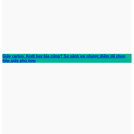
Giấy carton, Kraft hay bìa cứng? So sánh ưu nhược điểm để chọn
hộp giấy phù hợp