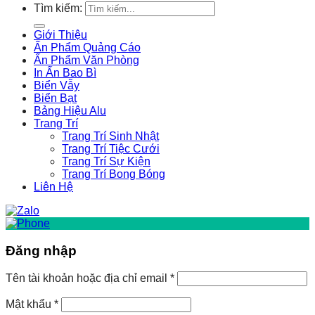
Tìm kiếm:
Giới Thiệu
Ấn Phẩm Quảng Cáo
Ấn Phẩm Văn Phòng
In Ấn Bao Bì
Biển Vẫy
Biển Bạt
Bảng Hiệu Alu
Trang Trí
Trang Trí Sinh Nhật
Trang Trí Tiệc Cưới
Trang Trí Sự Kiện
Trang Trí Bong Bóng
Liên Hệ
Đăng nhập
Tên tài khoản hoặc địa chỉ email
*
Mật khẩu
*