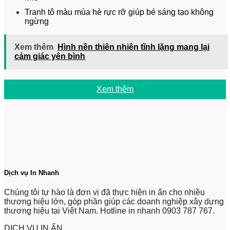
Tranh tô màu mùa hè rực rỡ giúp bé sáng tạo không
ngừng
Xem thêm
Hình nền thiên nhiên tĩnh lặng mang lại
cảm giác yên bình
Xem thêm
Dịch vụ In Nhanh
Chúng tôi tự hào là đơn vị đã thực hiện in ấn cho nhiều
thương hiệu lớn, góp phần giúp các doanh nghiệp xây dựng
thương hiệu tại Việt Nam. Hotline in nhanh 0903 787 767.
DỊCH VỤ IN ẤN