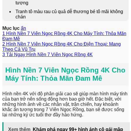
tượng
Tranh tô màu rau củ quả dễ thương bé tô mãi không
chán
Mục lục
ẩn
1
Hình Nền 7 Viên Ngọc Rồng 4K Cho Máy Tính: Thỏa Mãn
Đam Mê
2
Hình Nền 7 Viên Ngọc Rồng 4K Cho Điện Thoại: Mang
Theo Cả Vũ Trụ
3
Tải Ngay Hình Nền 7 Viên Ngọc Rồng 4K
Hình Nền 7 Viên Ngọc Rồng 4K Cho
Máy Tính: Thỏa Mãn Đam Mê
Hình nền 4K với độ phân giải cao sẽ giúp màn hình máy tính
của bạn trở nên sống động hơn bao giờ hết. Đặc biệt, với
những hình ảnh về các nhân vật, trận chiến, hay khoảnh
khắc ấn tượng trong 7 Viên Ngọc Rồng, bạn sẽ được sống
lại những ký ức tuổi thơ đầy hào hứng.
Xem thêm
Khám phá ngay 99+ hình ảnh cô gái mập