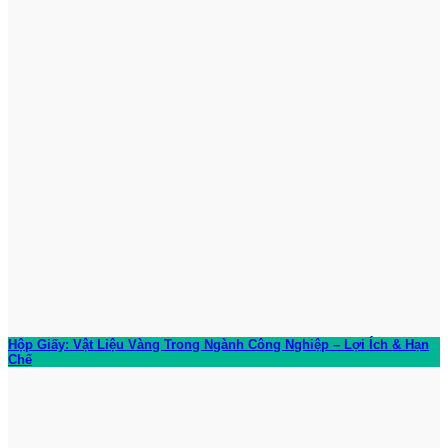
Hộp Giấy: Vật Liệu Vàng Trong Ngành Công Nghiệp – Lợi Ích & Hạn
Chế