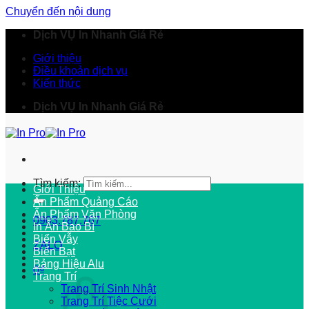
Chuyển đến nội dung
Dịch VỤ In Nhanh Giá Rẻ
Giới thiệu
Điều khoản dịch vụ
Kiến thức
Dịch VỤ In Nhanh Giá Rẻ
Tìm kiếm:
Giới Thiệu
Ấn Phẩm Quảng Cáo
Ấn Phẩm Văn Phòng
0903.787.767
In Ấn Bao Bì
Biển Vẫy
ZALO
Biển Bạt
Bảng Hiệu Alu
0
₫
Trang Trí
Trang Trí Sinh Nhật
Trang Trí Tiệc Cưới