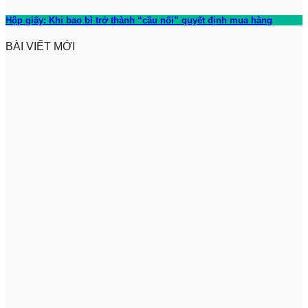
Hộp giấy: Khi bao bì trở thành “cầu nối” quyết định mua hàng
BÀI VIẾT MỚI