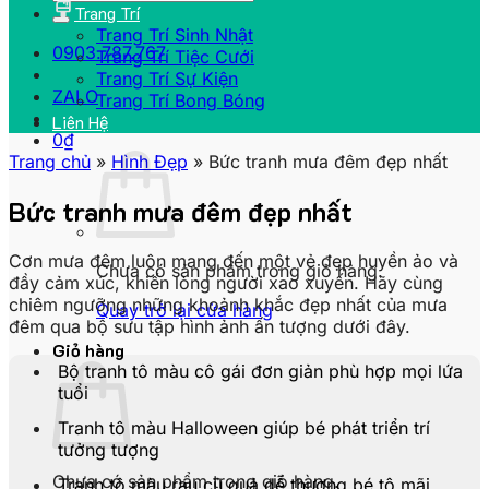
Trang Trí
Trang Trí Sinh Nhật
0903.787.767
Trang Trí Tiệc Cưới
Trang Trí Sự Kiện
ZALO
Trang Trí Bong Bóng
Liên Hệ
0
₫
Trang chủ
»
Hình Đẹp
»
Bức tranh mưa đêm đẹp nhất
Bức tranh mưa đêm đẹp nhất
Cơn mưa đêm luôn mang đến một vẻ đẹp huyền ảo và
Chưa có sản phẩm trong giỏ hàng.
đầy cảm xúc, khiến lòng người xao xuyến. Hãy cùng
chiêm ngưỡng những khoảnh khắc đẹp nhất của mưa
Quay trở lại cửa hàng
đêm qua bộ sưu tập hình ảnh ấn tượng dưới đây.
Giỏ hàng
Bộ tranh tô màu cô gái đơn giản phù hợp mọi lứa
tuổi
Tranh tô màu Halloween giúp bé phát triển trí
tưởng tượng
Chưa có sản phẩm trong giỏ hàng.
Tranh tô màu rau củ quả dễ thương bé tô mãi