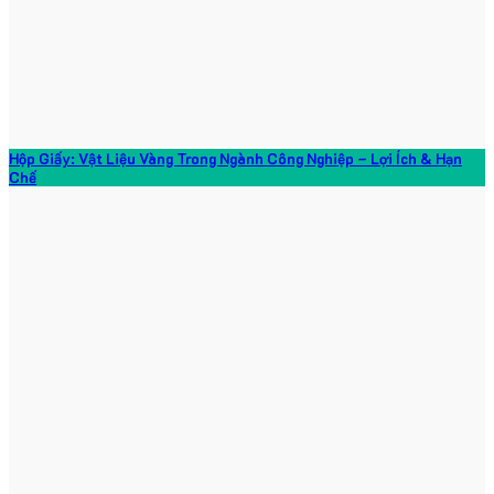
Hộp Giấy: Vật Liệu Vàng Trong Ngành Công Nghiệp – Lợi Ích & Hạn
Chế