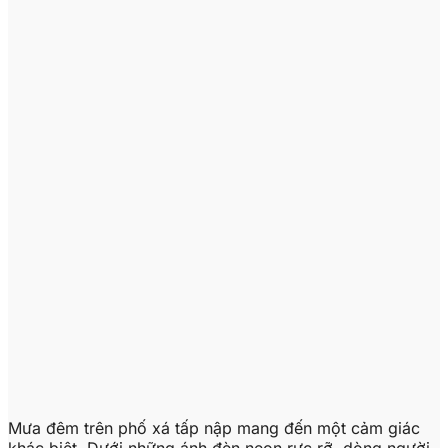
Mưa đêm trên phố xá tấp nập mang đến một cảm giác
khác biệt. Dưới những ánh đèn neon rực rỡ, dòng người