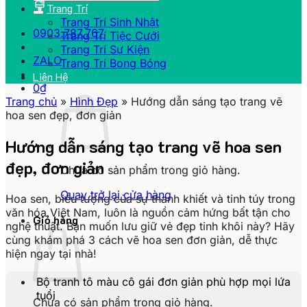
Trang Trí
Trang Trí Sinh Nhật
0903.787.767
Trang Trí Tiệc Cưới
Trang Trí Sự Kiện
ZALO
Trang Trí Bong Bóng
Liên Hệ
0
₫
Trang chủ
»
Hình Đẹp
»
Hướng dẫn sáng tạo trang vẽ
hoa sen đẹp, đơn giản
Hướng dẫn sáng tạo trang vẽ hoa sen
đẹp, đơn giản
Chưa có sản phẩm trong giỏ hàng.
Quay trở lại cửa hàng
Hoa sen, biểu tượng của sự thanh khiết và tinh túy trong
văn hóa Việt Nam, luôn là nguồn cảm hứng bất tận cho
Giỏ hàng
nghệ thuật. Bạn muốn lưu giữ vẻ đẹp tinh khôi này? Hãy
cùng khám phá 3 cách vẽ hoa sen đơn giản, dễ thực
hiện ngay tại nhà!
Bộ tranh tô màu cô gái đơn giản phù hợp mọi lứa
tuổi
Chưa có sản phẩm trong giỏ hàng.