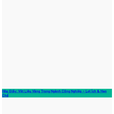
Hộp Giấy: Vật Liệu Vàng Trong Ngành Công Nghiệp – Lợi Ích & Hạn
Chế