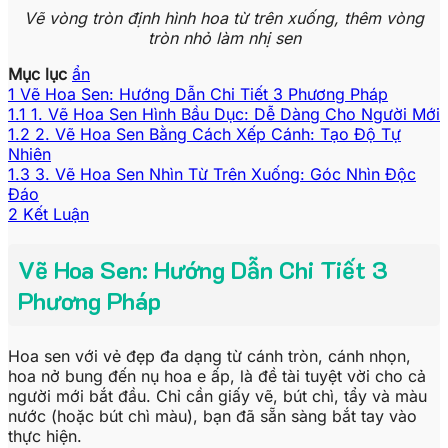
Vẽ vòng tròn định hình hoa từ trên xuống, thêm vòng
tròn nhỏ làm nhị sen
Mục lục
ẩn
1
Vẽ Hoa Sen: Hướng Dẫn Chi Tiết 3 Phương Pháp
1.1
1. Vẽ Hoa Sen Hình Bầu Dục: Dễ Dàng Cho Người Mới
1.2
2. Vẽ Hoa Sen Bằng Cách Xếp Cánh: Tạo Độ Tự
Nhiên
1.3
3. Vẽ Hoa Sen Nhìn Từ Trên Xuống: Góc Nhìn Độc
Đáo
2
Kết Luận
Vẽ Hoa Sen: Hướng Dẫn Chi Tiết 3
Phương Pháp
Hoa sen với vẻ đẹp đa dạng từ cánh tròn, cánh nhọn,
hoa nở bung đến nụ hoa e ấp, là đề tài tuyệt vời cho cả
người mới bắt đầu. Chỉ cần giấy vẽ, bút chì, tẩy và màu
nước (hoặc bút chì màu), bạn đã sẵn sàng bắt tay vào
thực hiện.