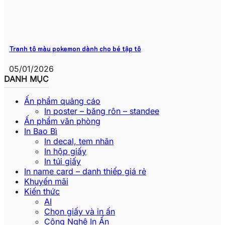
Tranh tô màu pokemon dành cho bé tập tô
05/01/2026
DANH MỤC
Ấn phẩm quảng cáo
In poster – băng rôn – standee
Ấn phẩm văn phòng
In Bao Bì
In decal, tem nhãn
In hộp giấy
In túi giấy
In name card – danh thiếp giá rẻ
Khuyến mãi
Kiến thức
AI
Chọn giấy và in ấn
Công Nghệ In Ấn