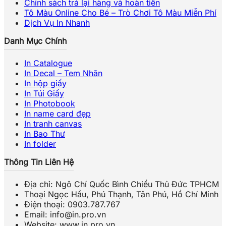
Chính sách trả lại hàng và hoàn tiền
Tô Màu Online Cho Bé – Trò Chơi Tô Màu Miễn Phí
Dịch Vụ In Nhanh
Danh Mục Chính
In Catalogue
In Decal – Tem Nhãn
In hộp giấy
In Túi Giấy
In Photobook
In name card đẹp
In tranh canvas
In Bao Thư
In folder
Thông Tin Liên Hệ
Địa chỉ: Ngô Chí Quốc Bình Chiểu Thủ Đức TPHCM
Thoại Ngọc Hầu, Phú Thạnh, Tân Phú, Hồ Chí Minh
Điện thoại: 0903.787.767
Email: info@in.pro.vn
Website: www.in.pro.vn