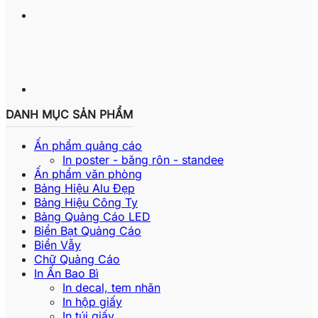
DANH MỤC SẢN PHẨM
Ấn phẩm quảng cáo
In poster - băng rôn - standee
Ấn phẩm văn phòng
Bảng Hiệu Alu Đẹp
Bảng Hiệu Công Ty
Bảng Quảng Cáo LED
Biển Bạt Quảng Cáo
Biển Vẫy
Chữ Quảng Cáo
In Ấn Bao Bì
In decal, tem nhãn
In hộp giấy
In túi giấy