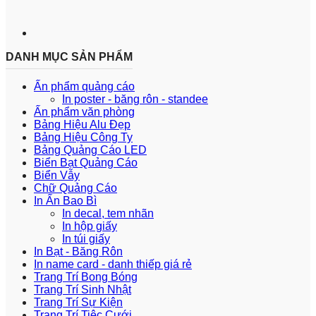
DANH MỤC SẢN PHẨM
Ấn phẩm quảng cáo
In poster - băng rôn - standee
Ấn phẩm văn phòng
Bảng Hiệu Alu Đẹp
Bảng Hiệu Công Ty
Bảng Quảng Cáo LED
Biển Bạt Quảng Cáo
Biển Vẫy
Chữ Quảng Cáo
In Ấn Bao Bì
In decal, tem nhãn
In hộp giấy
In túi giấy
In Bạt - Băng Rôn
In name card - danh thiếp giá rẻ
Trang Trí Bong Bóng
Trang Trí Sinh Nhật
Trang Trí Sự Kiện
Trang Trí Tiệc Cưới