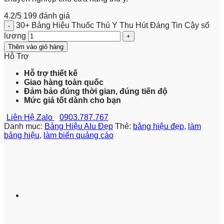
4.2/5
199 đánh giá
30+ Bảng Hiệu Thuốc Thú Y Thu Hút Đáng Tin Cậy số
lượng
Thêm vào giỏ hàng
Hỗ Trợ
Hỗ trợ thiết kế
Giao hàng toàn quốc
Đảm bảo đúng thời gian, đúng tiến độ
Mức giá tốt dành cho bạn
Liên Hệ Zalo
0903.787.767
Danh mục:
Bảng Hiệu Alu Đẹp
Thẻ:
bảng hiệu đẹp
,
làm
bảng hiệu
,
làm biển quảng cáo