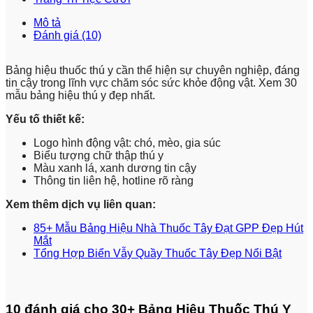
Mô tả
Đánh giá (10)
Bảng hiệu thuốc thú y cần thể hiện sự chuyên nghiệp, đáng
tin cậy trong lĩnh vực chăm sóc sức khỏe động vật. Xem 30
mẫu bảng hiệu thú y đẹp nhất.
Yếu tố thiết kế:
Logo hình động vật: chó, mèo, gia súc
Biểu tượng chữ thập thú y
Màu xanh lá, xanh dương tin cậy
Thông tin liên hệ, hotline rõ ràng
Xem thêm dịch vụ liên quan:
85+ Mẫu Bảng Hiệu Nhà Thuốc Tây Đạt GPP Đẹp Hút
Mắt
Tổng Hợp Biển Vẫy Quầy Thuốc Tây Đẹp Nổi Bật
10 đánh giá cho
30+ Bảng Hiệu Thuốc Thú Y