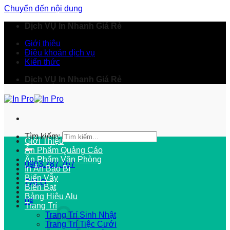
Chuyển đến nội dung
Dịch VỤ In Nhanh Giá Rẻ
Giới thiệu
Điều khoản dịch vụ
Kiến thức
Dịch VỤ In Nhanh Giá Rẻ
Tìm kiếm:
Giới Thiệu
Ấn Phẩm Quảng Cáo
Ấn Phẩm Văn Phòng
0903.787.767
In Ấn Bao Bì
Biển Vẫy
ZALO
Biển Bạt
Bảng Hiệu Alu
0
₫
Trang Trí
Trang Trí Sinh Nhật
Trang Trí Tiệc Cưới