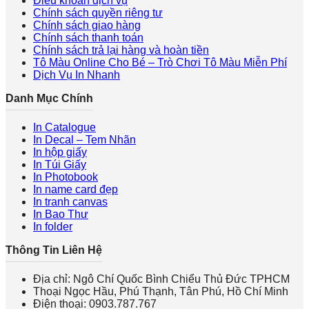
Điều khoản dịch vụ
Chính sách quyền riêng tư
Chính sách giao hàng
Chính sách thanh toán
Chính sách trả lại hàng và hoàn tiền
Tô Màu Online Cho Bé – Trò Chơi Tô Màu Miễn Phí
Dịch Vụ In Nhanh
Danh Mục Chính
In Catalogue
In Decal – Tem Nhãn
In hộp giấy
In Túi Giấy
In Photobook
In name card đẹp
In tranh canvas
In Bao Thư
In folder
Thông Tin Liên Hệ
Địa chỉ: Ngô Chí Quốc Bình Chiểu Thủ Đức TPHCM
Thoại Ngọc Hầu, Phú Thạnh, Tân Phú, Hồ Chí Minh
Điện thoại: 0903.787.767