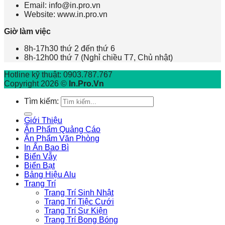
Email: info@in.pro.vn
Website: www.in.pro.vn
Giờ làm việc
8h-17h30 thứ 2 đến thứ 6
8h-12h00 thứ 7 (Nghỉ chiều T7, Chủ nhật)
Hotline kỹ thuật: 0903.787.767
Copyright 2026 ©
In.Pro.Vn
Tìm kiếm:
Giới Thiệu
Ấn Phẩm Quảng Cáo
Ấn Phẩm Văn Phòng
In Ấn Bao Bì
Biển Vẫy
Biển Bạt
Bảng Hiệu Alu
Trang Trí
Trang Trí Sinh Nhật
Trang Trí Tiệc Cưới
Trang Trí Sự Kiện
Trang Trí Bong Bóng