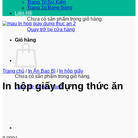
Trang Trí Sự Kiện
Trang Trí Bong Bóng
Liên Hệ
Chưa có sản phẩm trong giỏ hàng.
Quay trở lại cửa hàng
Giỏ hàng
Trang chủ
/
In Ấn Bao Bì
/
In hộp giấy
Chưa có sản phẩm trong giỏ hàng.
In hộp giấy đựng thức ăn
Quay trở lại cửa hàng