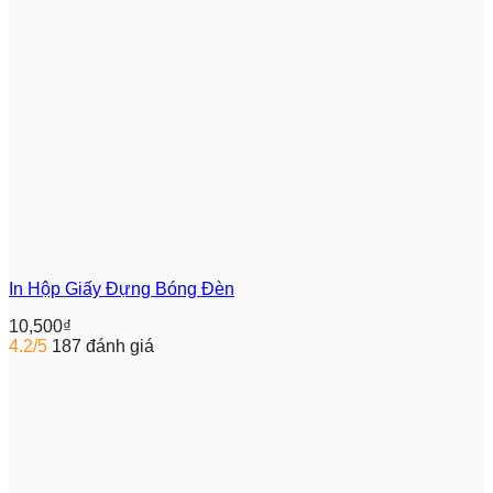
In Hộp Giấy Đựng Bóng Đèn
10,500
₫
4.2/5
187 đánh giá