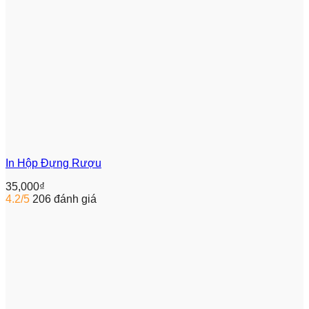
In Hộp Đựng Rượu
35,000
₫
4.2/5
206 đánh giá