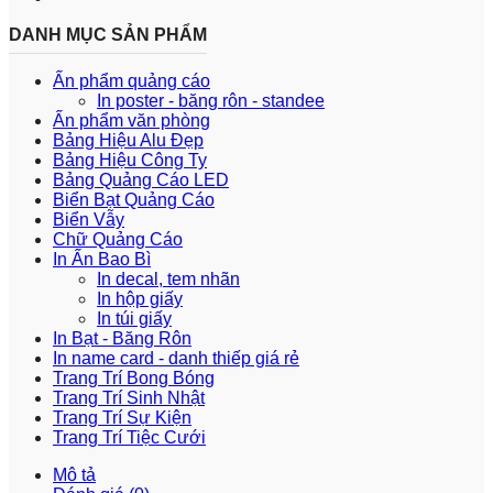
DANH MỤC SẢN PHẨM
Ấn phẩm quảng cáo
In poster - băng rôn - standee
Ấn phẩm văn phòng
Bảng Hiệu Alu Đẹp
Bảng Hiệu Công Ty
Bảng Quảng Cáo LED
Biển Bạt Quảng Cáo
Biển Vẫy
Chữ Quảng Cáo
In Ấn Bao Bì
In decal, tem nhãn
In hộp giấy
In túi giấy
In Bạt - Băng Rôn
In name card - danh thiếp giá rẻ
Trang Trí Bong Bóng
Trang Trí Sinh Nhật
Trang Trí Sự Kiện
Trang Trí Tiệc Cưới
Mô tả