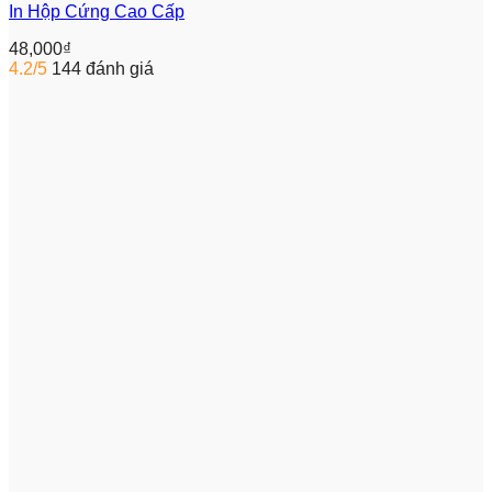
In Hộp Cứng Cao Cấp
48,000
₫
4.2/5
144 đánh giá