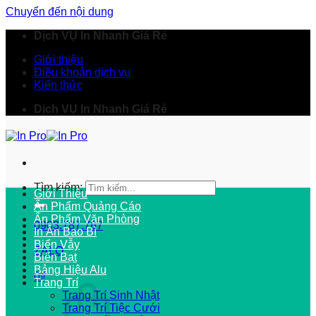
Chuyển đến nội dung
Dịch VỤ In Nhanh Giá Rẻ
Giới thiệu
Điều khoản dịch vụ
Kiến thức
Dịch VỤ In Nhanh Giá Rẻ
Tìm kiếm:
Giới Thiệu
Ấn Phẩm Quảng Cáo
Ấn Phẩm Văn Phòng
0903.787.767
In Ấn Bao Bì
Biển Vẫy
ZALO
Biển Bạt
Bảng Hiệu Alu
0
₫
Trang Trí
Trang Trí Sinh Nhật
Trang Trí Tiệc Cưới