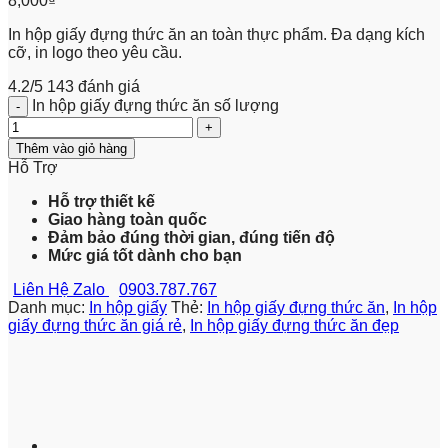
8,000
₫
In hộp giấy đựng thức ăn an toàn thực phẩm. Đa dạng kích
cỡ, in logo theo yêu cầu.
4.2/5
143 đánh giá
In hộp giấy đựng thức ăn số lượng
Thêm vào giỏ hàng
Hỗ Trợ
Hỗ trợ thiết kế
Giao hàng toàn quốc
Đảm bảo đúng thời gian, đúng tiến độ
Mức giá tốt dành cho bạn
Liên Hệ Zalo
0903.787.767
Danh mục:
In hộp giấy
Thẻ:
In hộp giấy đựng thức ăn
,
In hộp
giấy đựng thức ăn giá rẻ
,
In hộp giấy đựng thức ăn đẹp